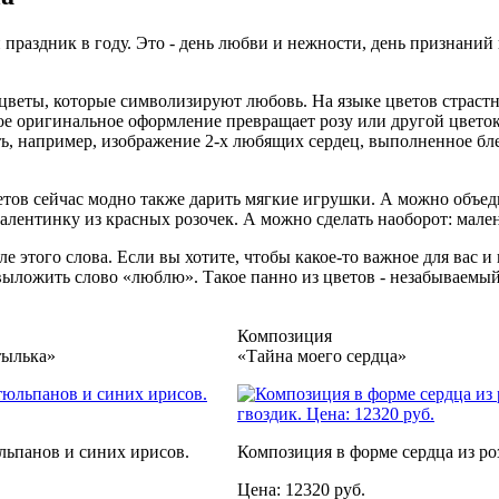
 праздник в году. Это - день любви и нежности, день признаний
цветы, которые символизируют любовь. На языке цветов страстн
е оригинальное оформление превращает розу или другой цветок 
ть, например, изображение 2-х любящих сердец, выполненное б
кетов сейчас модно также дарить мягкие игрушки. А можно объ
лентинку из красных розочек. А можно сделать наоборот: мале
е этого слова. Если вы хотите, чтобы какое-то важное для вас 
ыложить слово «люблю». Такое панно из цветов - незабываемы
Композиция
тылька»
«Тайна моего сердца»
льпанов и синих ирисов.
Композиция в форме сердца из роз
Цена: 12320 руб.