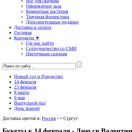
Все для свадьбы
Оформление зала
Комнатные растения
Траурная флористика
Дополнительные подарки
Доставка и оплата
Гостевая
Контакты ▼
Где нас найти
Сотрудничество со СМИ
Цветочным салонам
Новый год и Рождество
14 февраля
23 февраля
8 марта
9 мая
Выпускной бал
День знаний
Доставка цветов в:
Россия
>> Сургут
Букеты к 14 февраля - Дню св.Валенти