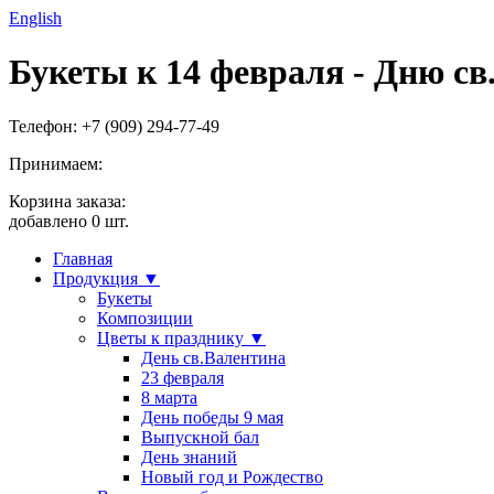
English
Букеты к 14 февраля - Дню св
Телефон: +7 (909) 294-77-49
Принимаем:
Корзина заказа:
добавлено
0
шт.
Главная
Продукция ▼
Букеты
Композиции
Цветы к празднику ▼
День св.Валентина
23 февраля
8 марта
День победы 9 мая
Выпускной бал
День знаний
Новый год и Рождество