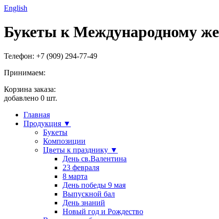
English
Букеты к Международному же
Телефон: +7 (909) 294-77-49
Принимаем:
Корзина заказа:
добавлено
0
шт.
Главная
Продукция ▼
Букеты
Композиции
Цветы к празднику ▼
День св.Валентина
23 февраля
8 марта
День победы 9 мая
Выпускной бал
День знаний
Новый год и Рождество