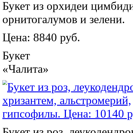
Букет из орхидеи цимбиди
орнитогалумов и зелени.
Цена: 8840 руб.
Букет
«Чалита»
Букет из роз, леукодендро