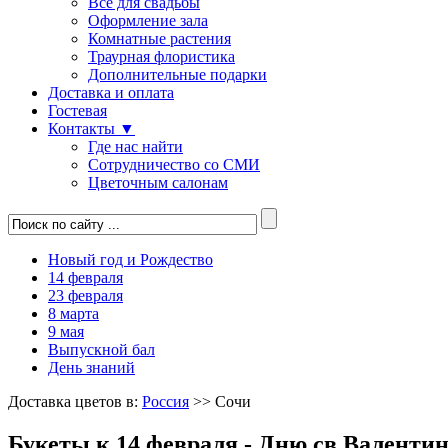
Все для свадьбы
Оформление зала
Комнатные растения
Траурная флористика
Дополнительные подарки
Доставка и оплата
Гостевая
Контакты ▼
Где нас найти
Сотрудничество со СМИ
Цветочным салонам
Новый год и Рождество
14 февраля
23 февраля
8 марта
9 мая
Выпускной бал
День знаний
Доставка цветов в:
Россия
>> Сочи
Букеты к 14 февраля - Дню св.Валенти