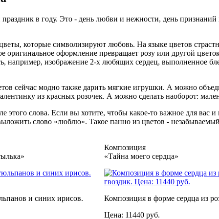
 праздник в году. Это - день любви и нежности, день признаний
цветы, которые символизируют любовь. На языке цветов страстн
е оригинальное оформление превращает розу или другой цветок 
ть, например, изображение 2-х любящих сердец, выполненное б
кетов сейчас модно также дарить мягкие игрушки. А можно объ
лентинку из красных розочек. А можно сделать наоборот: мале
е этого слова. Если вы хотите, чтобы какое-то важное для вас 
ыложить слово «люблю». Такое панно из цветов - незабываемы
Композиция
тылька»
«Тайна моего сердца»
льпанов и синих ирисов.
Композиция в форме сердца из роз
Цена: 11440 руб.