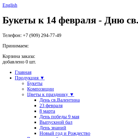
English
Букеты к 14 февраля - Дню св
Телефон: +7 (909) 294-77-49
Принимаем:
Корзина заказа:
добавлено
0
шт.
Главная
Продукция ▼
Букеты
Композиции
Цветы к празднику ▼
День св.Валентина
23 февраля
8 марта
День победы 9 мая
Выпускной бал
День знаний
Новый год и Рождество