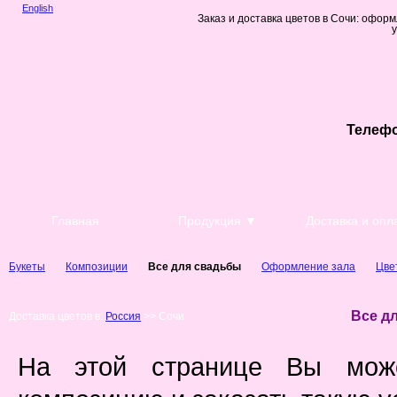
English
Заказ и доставка цветов в Сочи: офор
Телефон
Главная
Продукция ▼
Доставка и опл
Букеты
Композиции
Все для свадьбы
Оформление зала
Цве
Все д
Доставка цветов в:
Россия
>> Сочи
На этой странице Вы може